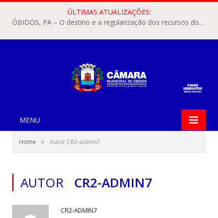
ÚLTIMAS ATUALIZAÇÕES:
ÓBIDOS, PA – O destino e a regularização dos recursos dos Precatórios do FUNDEF (Fundo de Manutenção e Desenvolvimento do Ensino Fundamental e de Valorização do Magistério) voltaram a pautar as discussões na Câmara Municipal de Óbidos.
MENU
»
Home
Autor CR2-admin7
AUTOR
CR2-ADMIN7
CR2-ADMIN7