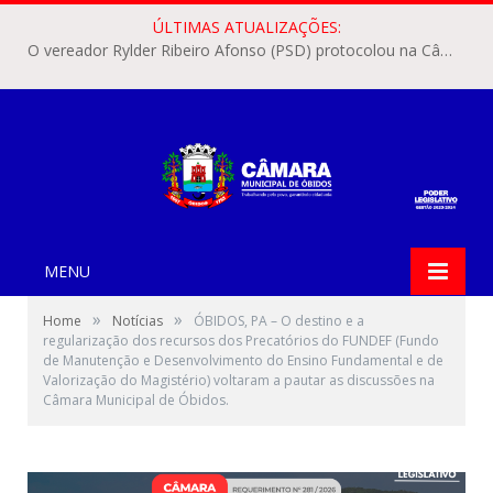
ÚLTIMAS ATUALIZAÇÕES:
O vereador Rylder Ribeiro Afonso (PSD) protocolou na Câmara Municipal de Óbidos o Requerimento nº 346/2026.
MENU
»
»
Home
Notícias
ÓBIDOS, PA – O destino e a
regularização dos recursos dos Precatórios do FUNDEF (Fundo
de Manutenção e Desenvolvimento do Ensino Fundamental e de
Valorização do Magistério) voltaram a pautar as discussões na
Câmara Municipal de Óbidos.