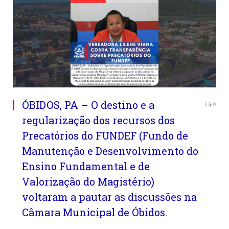
ÓBIDOS, PA – O destino e a
0
regularização dos recursos dos
Precatórios do FUNDEF (Fundo de
Manutenção e Desenvolvimento do
Ensino Fundamental e de
Valorização do Magistério)
voltaram a pautar as discussões na
Câmara Municipal de Óbidos.