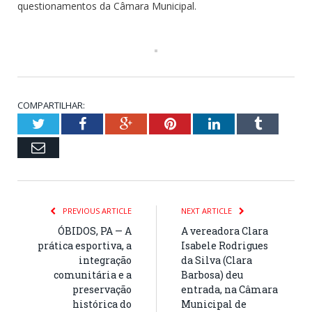
questionamentos da Câmara Municipal.
COMPARTILHAR:
Twitter
Facebook
Google+
Pinterest
LinkedIn
Tumblr
Email
PREVIOUS ARTICLE
NEXT ARTICLE
ÓBIDOS, PA — A
A vereadora Clara
prática esportiva, a
Isabele Rodrigues
integração
da Silva (Clara
comunitária e a
Barbosa) deu
preservação
entrada, na Câmara
histórica do
Municipal de