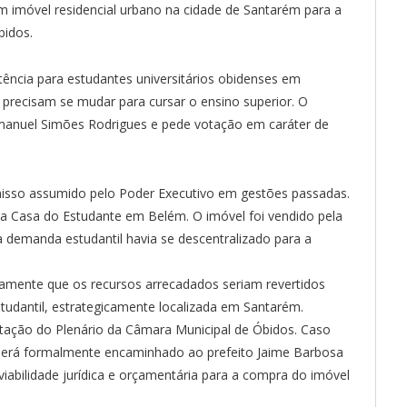
 um imóvel residencial urbano na cidade de Santarém para a
bidos.
stência para estudantes universitários obidenses em
 precisam se mudar para cursar o ensino superior. O
Emanuel Simões Rodrigues e pede votação em caráter de
so assumido pelo Poder Executivo em gestões passadas.
a Casa do Estudante em Belém. O imóvel foi vendido pela
 demanda estudantil havia se descentralizado para a
icamente que os recursos arrecadados seriam revertidos
udantil, estrategicamente localizada em Santarém.
otação do Plenário da Câmara Municipal de Óbidos. Caso
será formalmente encaminhado ao prefeito Jaime Barbosa
viabilidade jurídica e orçamentária para a compra do imóvel