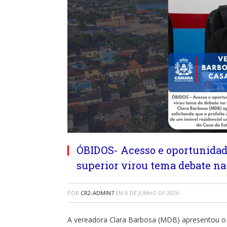
ÓBIDOS- Acesso e oportunidad
superior virou tema debate n
POR
CR2-ADMIN7
EM
8 DE JUNHO DE 2026
A vereadora Clara Barbosa (MDB) apresentou o 