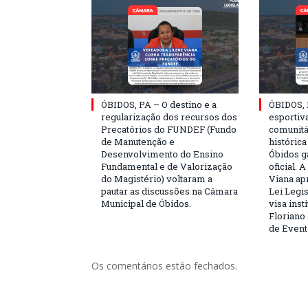
ÓBIDOS, PA – O destino e a
ÓBIDOS, 
regularização dos recursos dos
esportiva
Precatórios do FUNDEF (Fundo
comunitá
de Manutenção e
históric
Desenvolvimento do Ensino
Óbidos g
Fundamental e de Valorização
oficial. 
do Magistério) voltaram a
Viana ap
pautar as discussões na Câmara
Lei Legis
Municipal de Óbidos.
visa inst
Floriano 
de Event
Os comentários estão fechados.