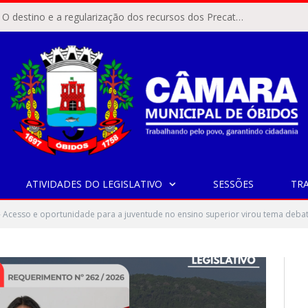
ÓBIDOS, PA – O destino e a regularização dos recursos dos Precatórios do FUNDEF (Fundo de Manutenção e Desenvolvimento do Ensino Fundamental e de Valorização do Magistério) voltaram a pautar as discussões na Câmara Municipal de Óbidos.
ATIVIDADES DO LEGISLATIVO
SESSÕES
TR
Acesso e oportunidade para a juventude no ensino superior virou tema deba