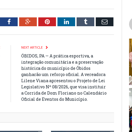
tter
Facebook
Google+
Pinterest
LinkedIn
Tumblr
Email
E
NEXT ARTICLE
e
ÓBIDOS, PA — A prática esportiva, a
m
integração comunitária e a preservação
m
histórica do município de Óbidos
ganharão um reforço oficial. A vereadora
Lilene Viana apresentou o Projeto de Lei
Legislativo Nº 08/2026, que visa instituir
a Corrida de Dom Floriano no Calendário
Oficial de Eventos do Município.