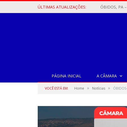
ÚLTIMAS ATUALIZAÇÕES:
PÁGINA INICIAL
A CÂMARA
»
»
VOCÊ ESTÁ EM:
Home
Notícias
ÓBIDOS- 