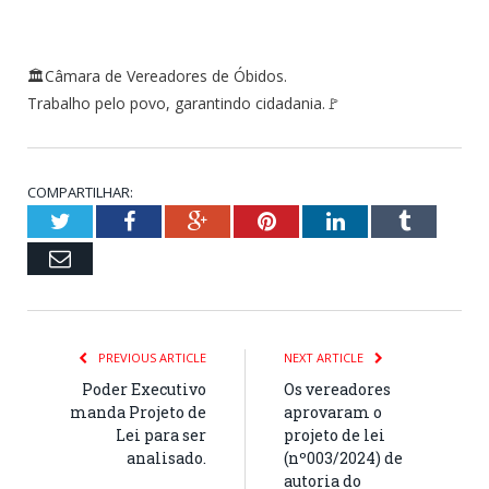
🏛Câmara de Vereadores de Óbidos.
Trabalho pelo povo, garantindo cidadania.🚩
COMPARTILHAR:
Twitter
Facebook
Google+
Pinterest
LinkedIn
Tumblr
Email
PREVIOUS ARTICLE
NEXT ARTICLE
Poder Executivo
Os vereadores
manda Projeto de
aprovaram o
Lei para ser
projeto de lei
analisado.
(nº003/2024) de
autoria do