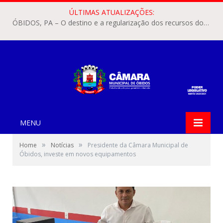
ÚLTIMAS ATUALIZAÇÕES:
ÓBIDOS, PA – O destino e a regularização dos recursos dos Precatórios do FUNDEF (Fundo de Manutenção e Desenvolvimento do Ensino Fundamental e de Valorização do Magistério) voltaram a pautar as discussões na Câmara Municipal de Óbidos.
MENU
»
»
Home
Notícias
Presidente da Câmara Municipal de
Óbidos, investe em novos equipamentos