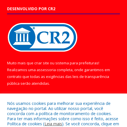
DESENVOLVIDO POR CR2
Muito mais que
criar site
ou
sistema para prefeituras
!
Realizamos uma
assessoria
completa, onde garantimos em
contrato que todas as exigências das
leis de transparência
pública
serão atendidas.
Conheça o
PNTP
e o
Radar da Transparência Pública
Nós usamos cookies para melhorar sua experiência de
navegação no portal. Ao utilizar nosso portal, você
concorda com a política de monitoramento de cookies.
Para ter mais informações sobre como isso é feito, acesse
Política de cookies (
Leia mais
). Se você concorda, clique em
Todos os direitos reservados a Câmara Municipal de Óbidos.