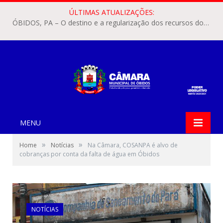
ÚLTIMAS ATUALIZAÇÕES:
ÓBIDOS, PA – O destino e a regularização dos recursos dos Precatórios do FUNDEF (Fundo de Manutenção e Desenvolvimento do Ensino Fundamental e de Valorização do Magistério) voltaram a pautar as discussões na Câmara Municipal de Óbidos.
MENU
»
»
Home
Notícias
Na Câmara, COSANPA é alvo de
cobranças por conta da falta de água em Óbidos
NOTÍCIAS