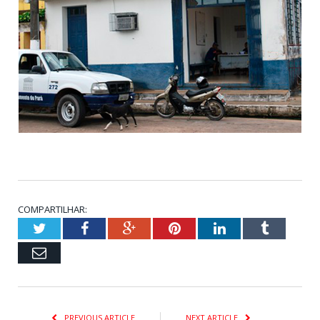
COMPARTILHAR:
Twitter
Facebook
Google+
Pinterest
LinkedIn
Tumblr
Email
PREVIOUS ARTICLE
NEXT ARTICLE