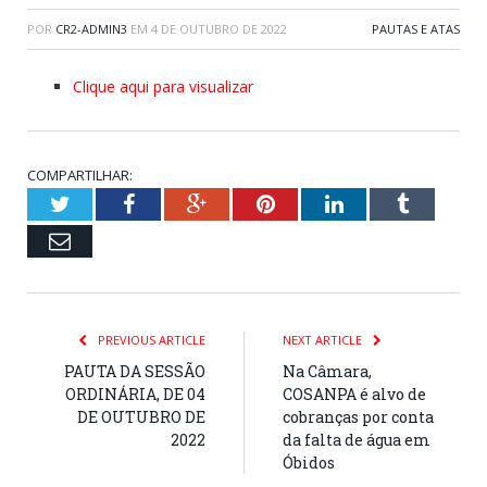
POR
CR2-ADMIN3
EM
4 DE OUTUBRO DE 2022
PAUTAS E ATAS
Clique aqui para visualizar
COMPARTILHAR:
Twitter
Facebook
Google+
Pinterest
LinkedIn
Tumblr
Email
PREVIOUS ARTICLE
NEXT ARTICLE
PAUTA DA SESSÃO
Na Câmara,
ORDINÁRIA, DE 04
COSANPA é alvo de
DE OUTUBRO DE
cobranças por conta
2022
da falta de água em
Óbidos