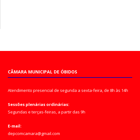
CÂMARA MUNICIPAL DE ÓBIDOS
Atendimento presencial de segunda a sexta-feira, de 8h às 14h
Sessões plenárias ordinárias:
Segundas e terças-feiras, a partir das 9h
E-mail:
depcomcamara@gmail.com