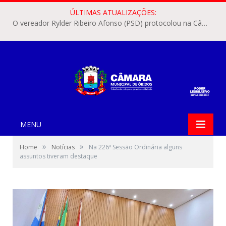
ÚLTIMAS ATUALIZAÇÕES:
O vereador Rylder Ribeiro Afonso (PSD) protocolou na Câmara Municipal de Óbidos o Requerimento nº 346/2026.
MENU
»
»
Home
Notícias
Na 226ª Sessão Ordinária alguns
assuntos tiveram destaque