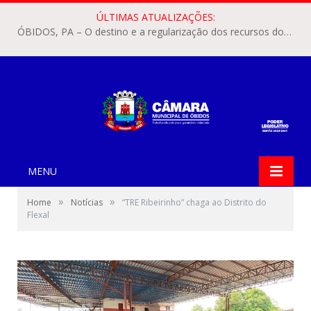
ÚLTIMAS ATUALIZAÇÕES:
ÓBIDOS, PA – O destino e a regularização dos recursos dos Precatórios do FUNDEF (Fundo de Manutenção e Desenvolvimento do Ensino Fundamental e de Valorização do Magistério) voltaram a pautar as discussões na Câmara Municipal de Óbidos.
MENU
»
»
Home
Notícias
“TRE Ribeirinho” chaga ao Distrito do
Flexal