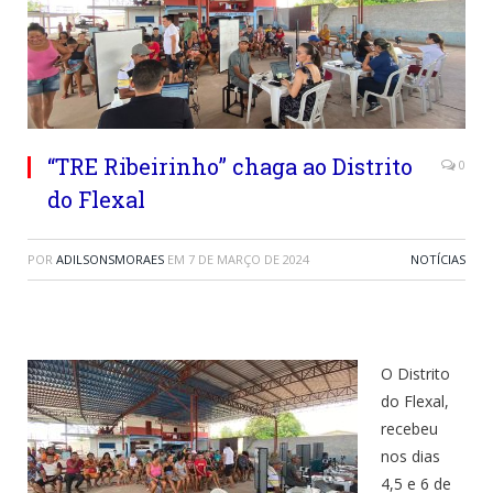
“TRE Ribeirinho” chaga ao Distrito
0
do Flexal
POR
ADILSONSMORAES
EM
7 DE MARÇO DE 2024
NOTÍCIAS
O Distrito
do Flexal,
recebeu
nos dias
4,5 e 6 de