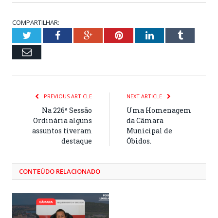
COMPARTILHAR:
Twitter
Facebook
Google+
Pinterest
LinkedIn
Tumblr
Email
PREVIOUS ARTICLE
NEXT ARTICLE
Na 226ª Sessão
Uma Homenagem
Ordinária alguns
da Câmara
assuntos tiveram
Municipal de
destaque
Óbidos.
CONTEÚDO RELACIONADO