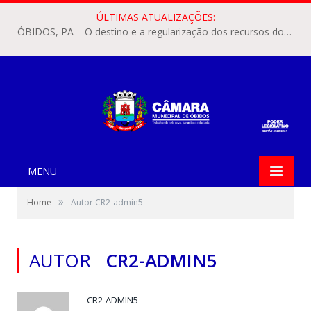
ÚLTIMAS ATUALIZAÇÕES:
ÓBIDOS, PA – O destino e a regularização dos recursos dos Precatórios do FUNDEF (Fundo de Manutenção e Desenvolvimento do Ensino Fundamental e de Valorização do Magistério) voltaram a pautar as discussões na Câmara Municipal de Óbidos.
MENU
»
Home
Autor CR2-admin5
AUTOR
CR2-ADMIN5
CR2-ADMIN5