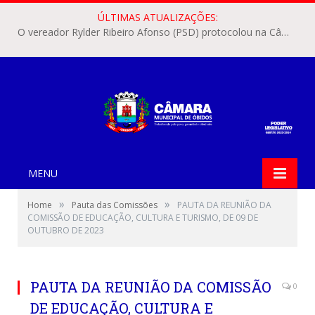
ÚLTIMAS ATUALIZAÇÕES:
O vereador Rylder Ribeiro Afonso (PSD) protocolou na Câmara Municipal de Óbidos o Requerimento nº 346/2026.
MENU
»
»
Home
Pauta das Comissões
PAUTA DA REUNIÃO DA
COMISSÃO DE EDUCAÇÃO, CULTURA E TURISMO, DE 09 DE
OUTUBRO DE 2023
PAUTA DA REUNIÃO DA COMISSÃO
0
DE EDUCAÇÃO, CULTURA E