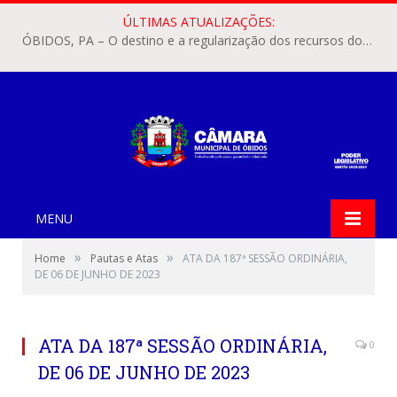
ÚLTIMAS ATUALIZAÇÕES:
ÓBIDOS, PA – O destino e a regularização dos recursos dos Precatórios do FUNDEF (Fundo de Manutenção e Desenvolvimento do Ensino Fundamental e de Valorização do Magistério) voltaram a pautar as discussões na Câmara Municipal de Óbidos.
MENU
»
»
Home
Pautas e Atas
ATA DA 187ª SESSÃO ORDINÁRIA,
DE 06 DE JUNHO DE 2023
ATA DA 187ª SESSÃO ORDINÁRIA,
0
DE 06 DE JUNHO DE 2023