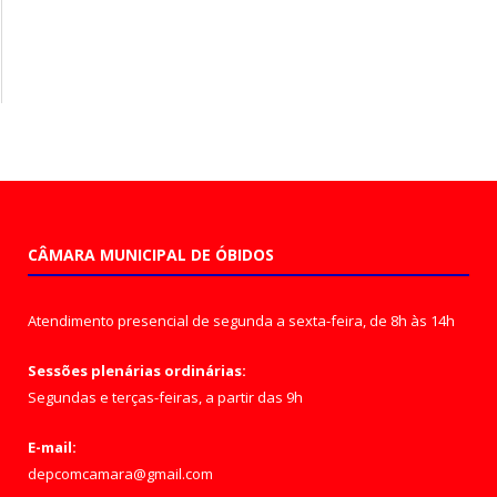
CÂMARA MUNICIPAL DE ÓBIDOS
Atendimento presencial de segunda a sexta-feira, de 8h às 14h
Sessões plenárias ordinárias:
Segundas e terças-feiras, a partir das 9h
E-mail:
depcomcamara@gmail.com