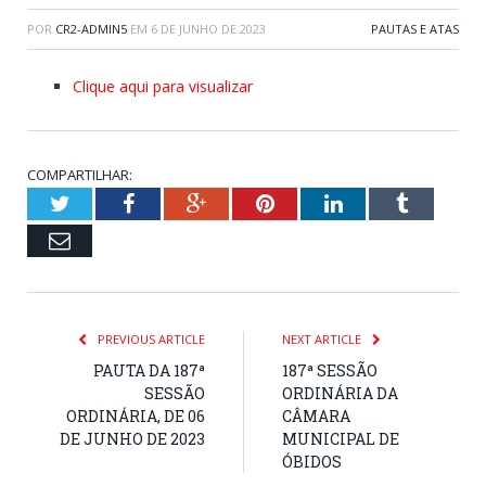
POR
CR2-ADMIN5
EM
6 DE JUNHO DE 2023
PAUTAS E ATAS
Clique aqui para visualizar
COMPARTILHAR:
Twitter
Facebook
Google+
Pinterest
LinkedIn
Tumblr
Email
PREVIOUS ARTICLE
NEXT ARTICLE
PAUTA DA 187ª
187ª SESSÃO
SESSÃO
ORDINÁRIA DA
ORDINÁRIA, DE 06
CÂMARA
DE JUNHO DE 2023
MUNICIPAL DE
ÓBIDOS