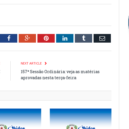
tter
Facebook
Google+
Pinterest
LinkedIn
Tumblr
Email
E
NEXT ARTICLE
E
157ª Sessão Ordinária: veja as matérias
3
aprovadas nesta terça-feira