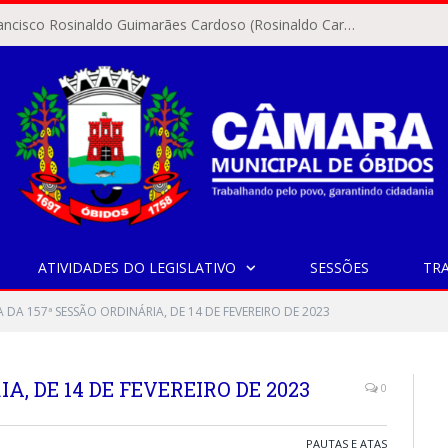
O vereador Francisco Rosinaldo Guimarães Cardoso (Rosinaldo Cardoso) apresentou, na Câmara Municipal de Óbidos, o Requerimento nº 345/2026, solicitando o encaminhamento do Anteprojeto de Lei nº 10/2026 ao prefeito municipal, Jaime Barbosa da Silva.
ATIVIDADES DO LEGISLATIVO
SESSÕES
TR
 DA 157ª SESSÃO ORDINÁRIA, DE 14 DE FEVEREIRO DE 2023
A, DE 14 DE FEVEREIRO DE 2023
0
PAUTAS E ATAS