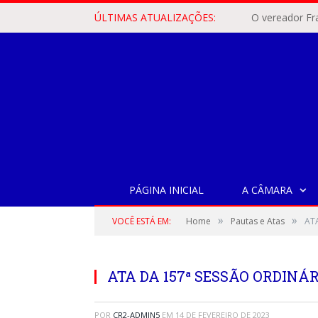
ÚLTIMAS ATUALIZAÇÕES:
PÁGINA INICIAL
A CÂMARA
»
»
VOCÊ ESTÁ EM:
Home
Pautas e Atas
ATA
ATA DA 157ª SESSÃO ORDINÁRI
POR
CR2-ADMIN5
EM
14 DE FEVEREIRO DE 2023