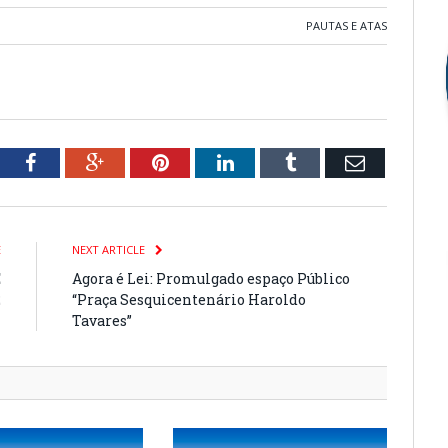
PAUTAS E ATAS
tter
Facebook
Google+
Pinterest
LinkedIn
Tumblr
Email
E
NEXT ARTICLE
E
Agora é Lei: Promulgado espaço Público
2
“Praça Sesquicentenário Haroldo
Tavares”