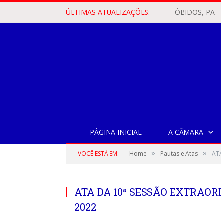
ÚLTIMAS ATUALIZAÇÕES:
PÁGINA INICIAL
A CÂMARA
»
»
VOCÊ ESTÁ EM:
Home
Pautas e Atas
AT
ATA DA 10ª SESSÃO EXTRAORD
2022