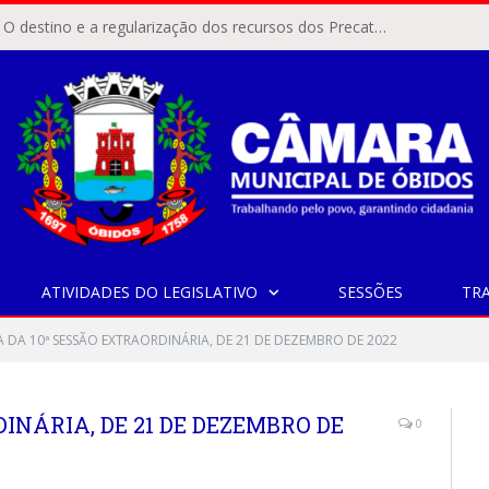
ÓBIDOS, PA – O destino e a regularização dos recursos dos Precatórios do FUNDEF (Fundo de Manutenção e Desenvolvimento do Ensino Fundamental e de Valorização do Magistério) voltaram a pautar as discussões na Câmara Municipal de Óbidos.
ATIVIDADES DO LEGISLATIVO
SESSÕES
TR
A DA 10ª SESSÃO EXTRAORDINÁRIA, DE 21 DE DEZEMBRO DE 2022
INÁRIA, DE 21 DE DEZEMBRO DE
0