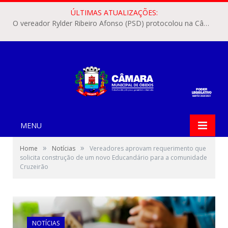
ÚLTIMAS ATUALIZAÇÕES:
O vereador Rylder Ribeiro Afonso (PSD) protocolou na Câmara Municipal de Óbidos o Requerimento nº 346/2026.
MENU
»
»
Home
Notícias
Vereadores aprovam requerimento que
solicita construção de um novo Educandário para a comunidade
Cruzeirão
NOTÍCIAS