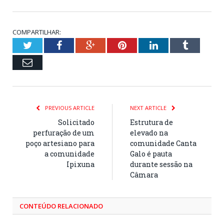
COMPARTILHAR:
Twitter
Facebook
Google+
Pinterest
LinkedIn
Tumblr
Email
PREVIOUS ARTICLE
NEXT ARTICLE
Solicitado
Estrutura de
perfuração de um
elevado na
poço artesiano para
comunidade Canta
a comunidade
Galo é pauta
Ipixuna
durante sessão na
Câmara
CONTEÚDO RELACIONADO