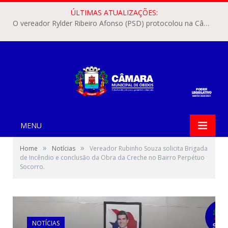
ÚLTIMAS ATUALIZAÇÕES:
O vereador Rylder Ribeiro Afonso (PSD) protocolou na Câmara Municipal de Óbidos o Requerimento nº 346/2026.
MENU
»
»
Home
Notícias
Vereador Rubinho Souza solicita Brigada
de Incêndio e conclusão da Obra da Creche no Bairro Perpétuo
Socorro.
NOTÍCIAS