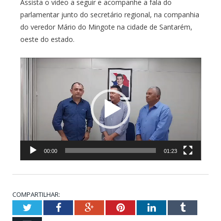
Assista o video a seguir e acompanhe a fala do
parlamentar junto do secretário regional, na companhia
do veredor Mário do Mingote na cidade de Santarém,
oeste do estado.
Tocador
de
vídeo
00:00
01:23
COMPARTILHAR:
Twitter
Facebook
Google+
Pinterest
LinkedIn
Tumblr