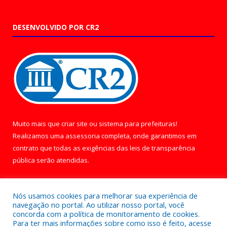
DESENVOLVIDO POR CR2
Muito mais que
criar site
ou
sistema para prefeituras
!
Realizamos uma
assessoria
completa, onde garantimos em
contrato que todas as exigências das
leis de transparência
pública
serão atendidas.
Conheça o
PNTP
e o
Radar da Transparência Pública
Nós usamos cookies para melhorar sua experiência de
navegação no portal. Ao utilizar nosso portal, você
concorda com a política de monitoramento de cookies.
Para ter mais informações sobre como isso é feito, acesse