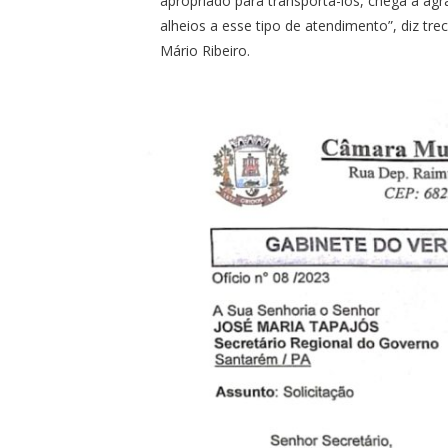
apropriado para transportá-los, chega a a
alheios a esse tipo de atendimento”, diz tr
Mário Ribeiro.