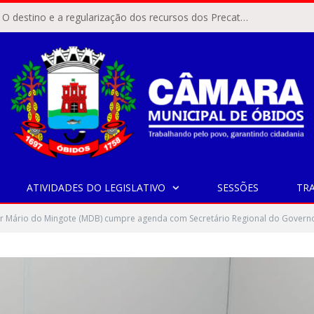
ÓBIDOS, PA – O destino e a regularização dos recursos dos Precatórios do FUNDEF (Fundo de Manutenção e Desenvolvimento do Ensino Fundamental e de Valorização do Magistério) voltaram a pautar as discussões na Câmara Municipal de Óbidos.
ATIVIDADES DO LEGISLATIVO
SESSÕES
TR
r Mário do Mingote (MDB) cumpre agenda com Secretário Regional do Govern