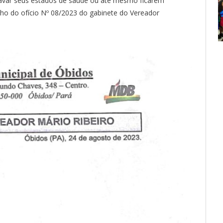
gravar seus estados de saúde ou até mesmo ficarem
echo do ofício Nº 08/2023 do gabinete do Vereador