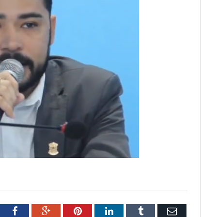
tter
Facebook
Google+
Pinterest
LinkedIn
Tumblr
Email