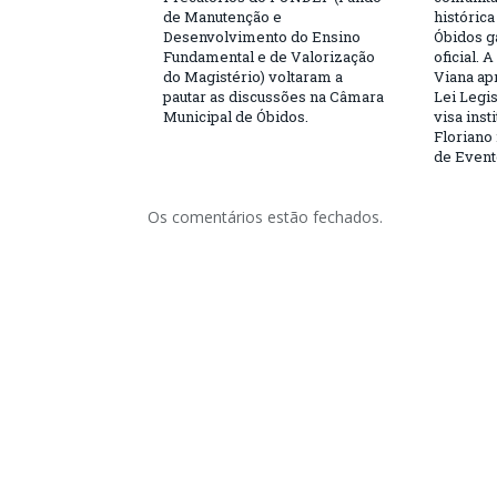
de Manutenção e
históric
Desenvolvimento do Ensino
Óbidos g
Fundamental e de Valorização
oficial. 
do Magistério) voltaram a
Viana ap
pautar as discussões na Câmara
Lei Legis
Municipal de Óbidos.
visa inst
Floriano 
de Event
Os comentários estão fechados.