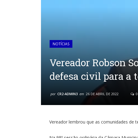
NOTÍCIAS
Vereador Robson So
defesa civil para a 
por
CR2-ADMIN3
em
26 DE ABRIL DE 2022
0
Vereador lembrou que as comunidades de te
Na 98º sessão ordinária da Câmara Municipal