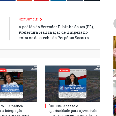
E
NEXT ARTICLE
u
A pedido do Vereador Rubinho Souza (PL),
m
Prefeitura realiza ação de limpeza no
entorno da creche do Perpétuo Socorro
PA — A prática
ÓBIDOS- Acesso e
, a integração
oportunidade para a juventude
ria e a preservação
no ensino superior virou tema