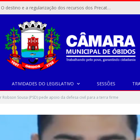
ÓBIDOS, PA – O destino e a regularização dos recursos dos Precatórios do FUNDEF (Fundo de Manutenção e Desenvolvimento do Ensino Fundamental e de Valorização do Magistério) voltaram a pautar as discussões na Câmara Municipal de Óbidos.
ATIVIDADES DO LEGISLATIVO
SESSÕES
TR
 Robson Sousa (PSD) pede apoio da defesa civil para a terra firme