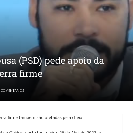
usa (PSD) pede apoio da
terra firme
 COMENTÁRIOS
rra firme também são afetadas pela cheia
 de Óbidos, nesta terça-feira, 26 de Abril de 2022, o