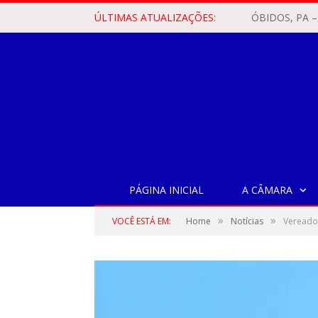
ÚLTIMAS ATUALIZAÇÕES:
PÁGINA INICIAL
A CÂMARA
»
»
VOCÊ ESTÁ EM:
Home
Notícias
Vereador