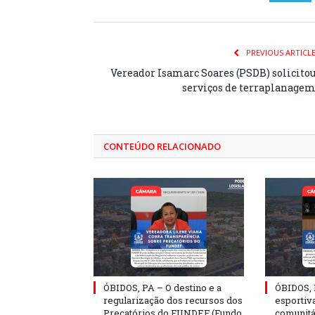
PREVIOUS ARTICL
Vereador Isamarc Soares (PSDB) solicito
serviços de terraplanage
CONTEÚDO RELACIONADO
ÓBIDOS, PA – O destino e a
ÓBIDOS, 
regularização dos recursos dos
esportiva
Precatórios do FUNDEF (Fundo
comunitá