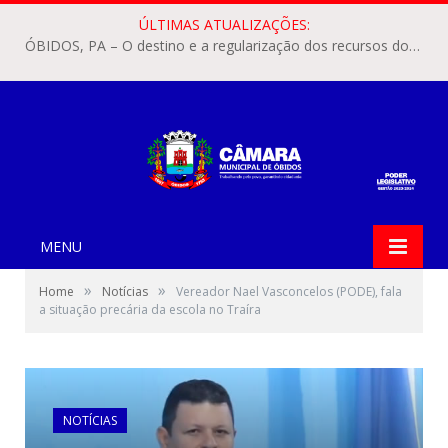
ÚLTIMAS ATUALIZAÇÕES:
ÓBIDOS, PA – O destino e a regularização dos recursos dos Precatórios do FUNDEF (Fundo de Manutenção e Desenvolvimento do Ensino Fundamental e de Valorização do Magistério) voltaram a pautar as discussões na Câmara Municipal de Óbidos.
MENU
»
»
Home
Notícias
Vereador Nael Vasconcelos (PODE), fala
a situação precária da escola no Traíra
NOTÍCIAS