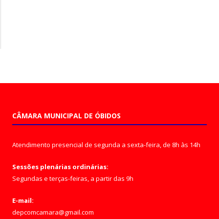
CÂMARA MUNICIPAL DE ÓBIDOS
Atendimento presencial de segunda a sexta-feira, de 8h às 14h
Sessões plenárias ordinárias:
Segundas e terças-feiras, a partir das 9h
E-mail:
depcomcamara@gmail.com