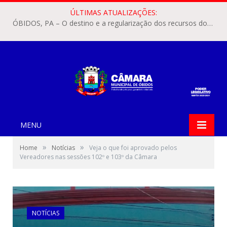
ÚLTIMAS ATUALIZAÇÕES:
ÓBIDOS, PA – O destino e a regularização dos recursos dos Precatórios do FUNDEF (Fundo de Manutenção e Desenvolvimento do Ensino Fundamental e de Valorização do Magistério) voltaram a pautar as discussões na Câmara Municipal de Óbidos.
MENU
»
»
Home
Notícias
Veja o que foi aprovado pelos
Vereadores nas sessões 102º e 103º da Câmara
NOTÍCIAS