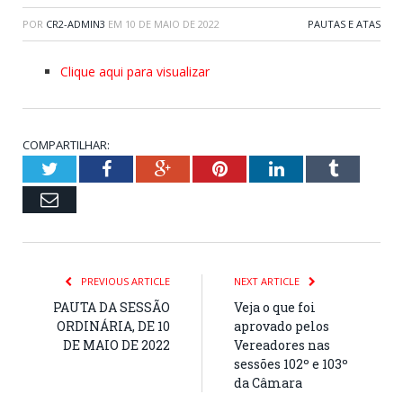
POR
CR2-ADMIN3
EM
10 DE MAIO DE 2022
PAUTAS E ATAS
Clique aqui para visualizar
COMPARTILHAR:
Twitter
Facebook
Google+
Pinterest
LinkedIn
Tumblr
Email
PREVIOUS ARTICLE
NEXT ARTICLE
PAUTA DA SESSÃO
Veja o que foi
ORDINÁRIA, DE 10
aprovado pelos
DE MAIO DE 2022
Vereadores nas
sessões 102º e 103º
da Câmara