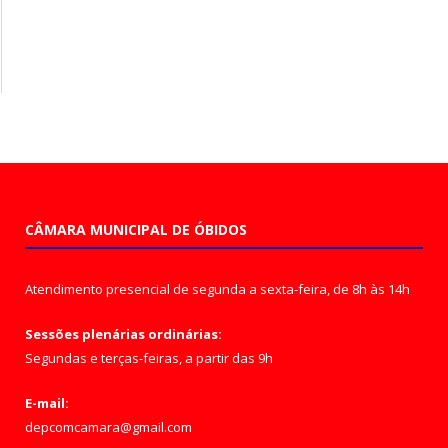
CÂMARA MUNICIPAL DE ÓBIDOS
Atendimento presencial de segunda a sexta-feira, de 8h às 14h
Sessões plenárias ordinárias:
Segundas e terças-feiras, a partir das 9h
E-mail:
depcomcamara@gmail.com