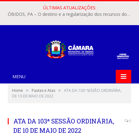
ÚLTIMAS ATUALIZAÇÕES:
ÓBIDOS, PA – O destino e a regularização dos recursos dos Precatórios do FUNDEF (Fundo de Manutenção e Desenvolvimento do Ensino Fundamental e de Valorização do Magistério) voltaram a pautar as discussões na Câmara Municipal de Óbidos.
MENU
»
»
Home
Pautas e Atas
ATA DA 103ª SESSÃO ORDINÁRIA,
DE 10 DE MAIO DE 2022
ATA DA 103ª SESSÃO ORDINÁRIA,
0
DE 10 DE MAIO DE 2022