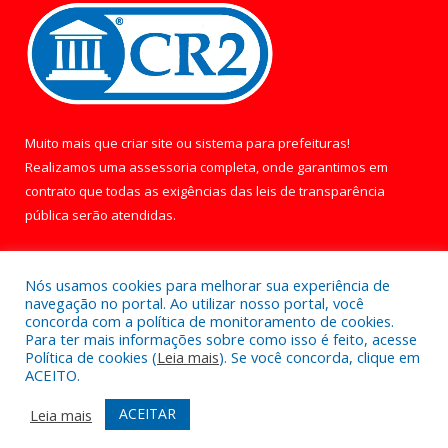
Muito mais que
criar site
ou
sistema para prefeituras
!
Realizamos uma
assessoria
completa, onde garantimos em
contrato que todas as exigências das
leis de transparência
pública
serão atendidas.
Conheça o
PNTP
e o
Radar da Transparência Pública
Nós usamos cookies para melhorar sua experiência de
navegação no portal. Ao utilizar nosso portal, você
concorda com a política de monitoramento de cookies.
Para ter mais informações sobre como isso é feito, acesse
Política de cookies (
Leia mais
). Se você concorda, clique em
Todos os direitos reservados a Câmara Municipal de Óbidos.
ACEITO.
Mapa do Site
Acessar Área Administrativa
ACEITAR
Leia mais
Acessar Webmail