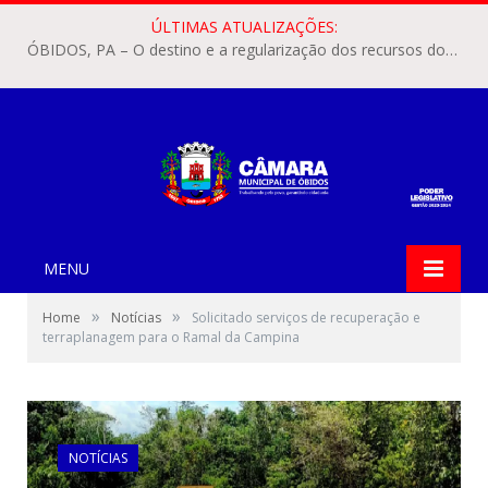
ÚLTIMAS ATUALIZAÇÕES:
ÓBIDOS, PA – O destino e a regularização dos recursos dos Precatórios do FUNDEF (Fundo de Manutenção e Desenvolvimento do Ensino Fundamental e de Valorização do Magistério) voltaram a pautar as discussões na Câmara Municipal de Óbidos.
MENU
»
»
Home
Notícias
Solicitado serviços de recuperação e
terraplanagem para o Ramal da Campina
NOTÍCIAS