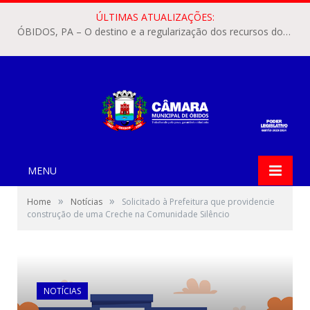
ÚLTIMAS ATUALIZAÇÕES:
ÓBIDOS, PA – O destino e a regularização dos recursos dos Precatórios do FUNDEF (Fundo de Manutenção e Desenvolvimento do Ensino Fundamental e de Valorização do Magistério) voltaram a pautar as discussões na Câmara Municipal de Óbidos.
MENU
»
»
Home
Notícias
Solicitado à Prefeitura que providencie
construção de uma Creche na Comunidade Silêncio
NOTÍCIAS