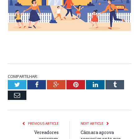
COMPARTILHAR:
Twitter
Facebook
Google+
Pinterest
LinkedIn
Tumblr
Email
PREVIOUS ARTICLE
NEXT ARTICLE
Vereadores
Câmara aprova
aprovam
requerimento que