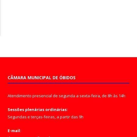
CÂMARA MUNICIPAL DE ÓBIDOS
Atendimento presencial de segunda a sexta-feira, de 8h às 14h
Sessões plenárias ordinárias:
Segundas e terças-feiras, a partir das 9h
E-mail: