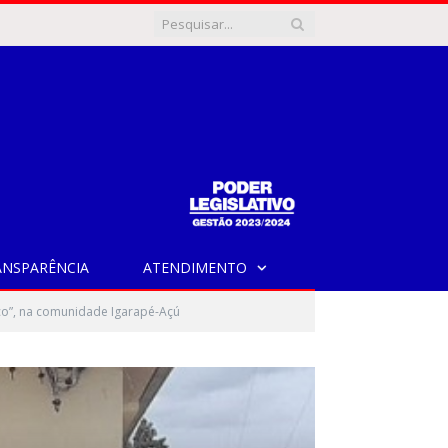
ANSPARÊNCIA
ATENDIMENTO
fico”, na comunidade Igarapé-Açú