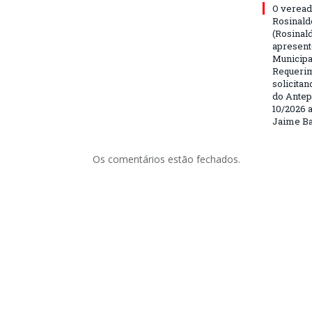
O veread
Rosinald
(Rosinal
apresent
Municipa
Requerim
solicita
do Antep
10/2026 a
Jaime Ba
Os comentários estão fechados.