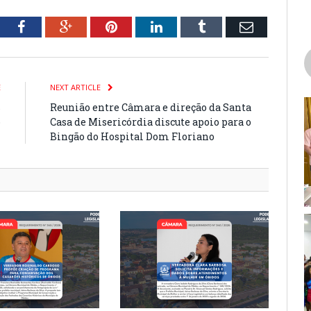
tter
Facebook
Google+
Pinterest
LinkedIn
Tumblr
Email
E
NEXT ARTICLE
s
Reunião entre Câmara e direção da Santa
o
Casa de Misericórdia discute apoio para o
Bingão do Hospital Dom Floriano