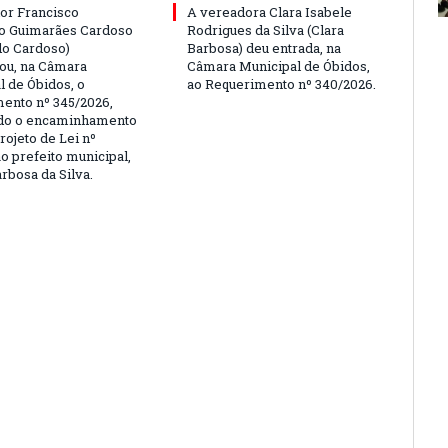
or Francisco
A vereadora Clara Isabele
o Guimarães Cardoso
Rodrigues da Silva (Clara
do Cardoso)
Barbosa) deu entrada, na
ou, na Câmara
Câmara Municipal de Óbidos,
l de Óbidos, o
ao Requerimento nº 340/2026.
ento nº 345/2026,
ndo o encaminhamento
rojeto de Lei nº
o prefeito municipal,
rbosa da Silva.