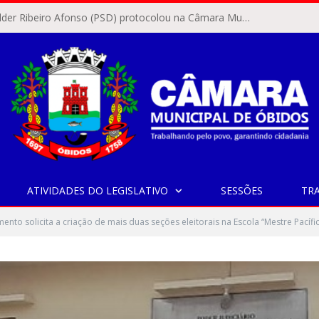
O vereador Rylder Ribeiro Afonso (PSD) protocolou na Câmara Municipal de Óbidos o Requerimento nº 346/2026.
ATIVIDADES DO LEGISLATIVO
SESSÕES
TR
ento solicita a criação de mais duas seções eleitorais na Escola “Mestre Pací