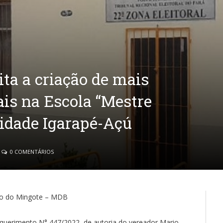
ta a criação de mais
ais na Escola “Mestre
nidade Igarapé-Açú
0 COMENTÁRIOS
rio do Mingote – MDB
equerimento N° 447/2022, de autoria do vereador Mario