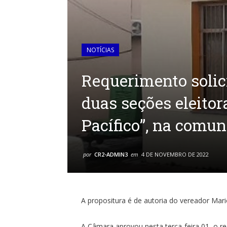
NOTÍCIAS
Requerimento solici
duas seções eleitor
Pacífico”, na comu
por
CR2-ADMIN3
em
4 DE NOVEMBRO DE 2022
A propositura é de autoria do vereador Ma
A Câmara aprovou nesta terça-feira 01, o r