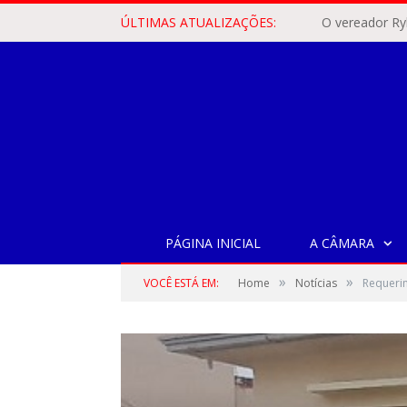
ÚLTIMAS ATUALIZAÇÕES:
PÁGINA INICIAL
A CÂMARA
»
»
VOCÊ ESTÁ EM:
Home
Notícias
Requerim