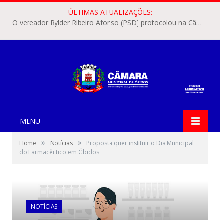
ÚLTIMAS ATUALIZAÇÕES:
O vereador Rylder Ribeiro Afonso (PSD) protocolou na Câmara Municipal de Óbidos o Requerimento nº 346/2026.
MENU
»
»
Home
Notícias
Proposta quer instituir o Dia Municipal
do Farmacêutico em Óbidos
NOTÍCIAS