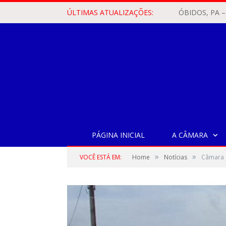
ÚLTIMAS ATUALIZAÇÕES:
PÁGINA INICIAL
A CÂMARA
»
»
VOCÊ ESTÁ EM:
Home
Notícias
Câmara a