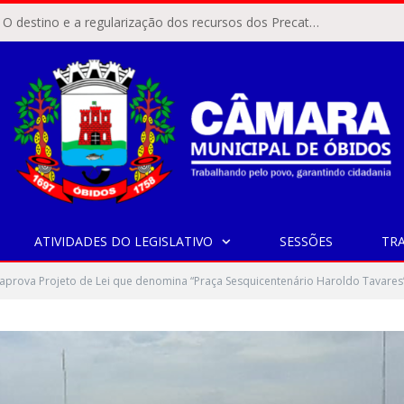
ÓBIDOS, PA – O destino e a regularização dos recursos dos Precatórios do FUNDEF (Fundo de Manutenção e Desenvolvimento do Ensino Fundamental e de Valorização do Magistério) voltaram a pautar as discussões na Câmara Municipal de Óbidos.
ATIVIDADES DO LEGISLATIVO
SESSÕES
TR
prova Projeto de Lei que denomina “Praça Sesquicentenário Haroldo Tavares