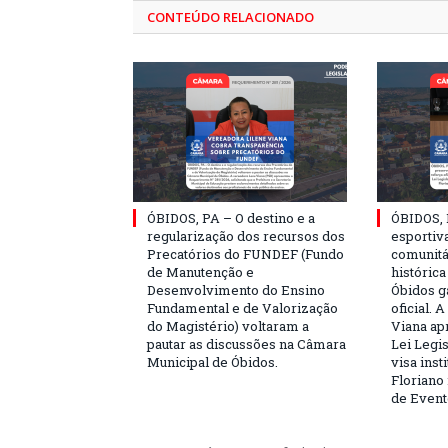
CONTEÚDO RELACIONADO
ÓBIDOS, PA – O destino e a
ÓBIDOS, 
regularização dos recursos dos
esportiva
Precatórios do FUNDEF (Fundo
comunitá
de Manutenção e
históric
Desenvolvimento do Ensino
Óbidos g
Fundamental e de Valorização
oficial. 
do Magistério) voltaram a
Viana ap
pautar as discussões na Câmara
Lei Legis
Municipal de Óbidos.
visa inst
Floriano 
de Event