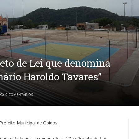
eto de Lei que denomina
nário Haroldo Tavares”
0 COMENTÁRIOS
Prefeito Municipal de Óbidos.
unanimidade nesta segunda-feira 17, o Projeto de Lei