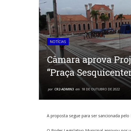
NOTÍCIAS
Câmara aprova Proj
“Praça Sesquicente
por
CR2-ADMIN3
em
18 DE OUTUBRO DE 2022
A proposta segue para ser sancionada pelo 
O Poder Legislativo Municipal aprovou por 