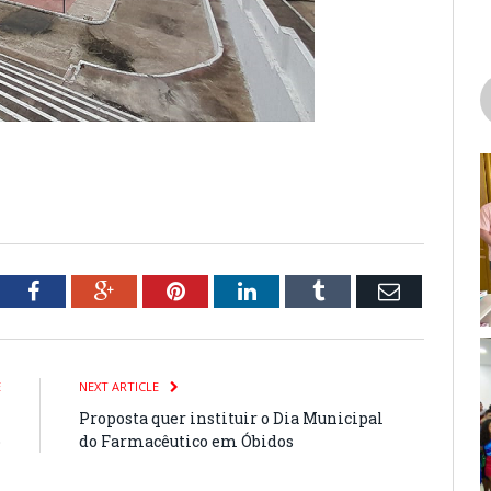
tter
Facebook
Google+
Pinterest
LinkedIn
Tumblr
Email
E
NEXT ARTICLE
m
Proposta quer instituir o Dia Municipal
o
do Farmacêutico em Óbidos