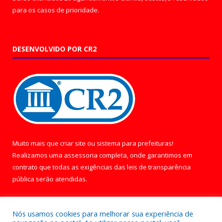
para os casos de prioridade.
DESENVOLVIDO POR CR2
Muito mais que
criar site
ou
sistema para prefeituras
!
Realizamos uma
assessoria
completa, onde garantimos em
contrato que todas as exigências das
leis de transparência
pública
serão atendidas.
Conheça o
PNTP
e o
Radar da Transparência Pública
Nós usamos cookies para melhorar sua experiência de