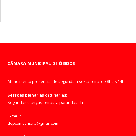
CÂMARA MUNICIPAL DE ÓBIDOS
Atendimento presencial de segunda a sexta-feira, de 8h às 14h
Sessões plenárias ordinárias:
Segundas e terças-feiras, a partir das 9h
E-mail:
depcomcamara@gmail.com