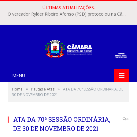
ÚLTIMAS ATUALIZAÇÕES:
O vereador Rylder Ribeiro Afonso (PSD) protocolou na Câmara Municipal de Óbidos o Requerimento nº 346/2026.
MENU
»
»
Home
Pautas e Atas
ATA DA 70ª SESSÃO ORDINÁRIA, DE
30 DE NOVEMBRO DE 2021
ATA DA 70ª SESSÃO ORDINÁRIA,
0
DE 30 DE NOVEMBRO DE 2021