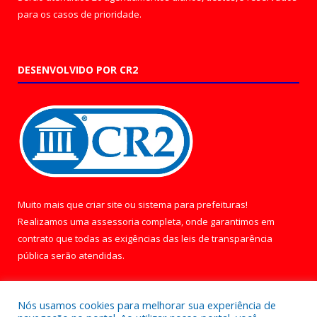
para os casos de prioridade.
DESENVOLVIDO POR CR2
Muito mais que
criar site
ou
sistema para prefeituras
!
Realizamos uma
assessoria
completa, onde garantimos em
contrato que todas as exigências das
leis de transparência
pública
serão atendidas.
Conheça o
PNTP
e o
Radar da Transparência Pública
Nós usamos cookies para melhorar sua experiência de