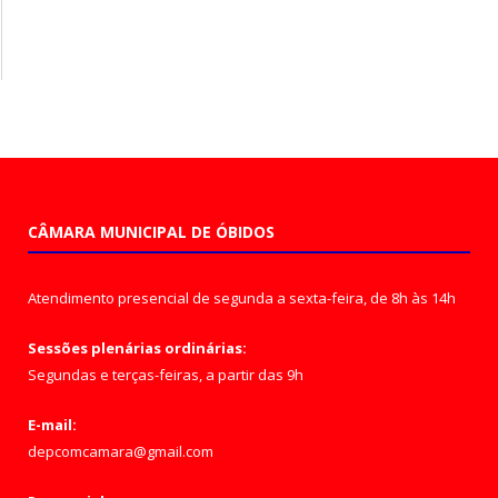
CÂMARA MUNICIPAL DE ÓBIDOS
Atendimento presencial de segunda a sexta-feira, de 8h às 14h
Sessões plenárias ordinárias:
Segundas e terças-feiras, a partir das 9h
E-mail:
depcomcamara@gmail.com