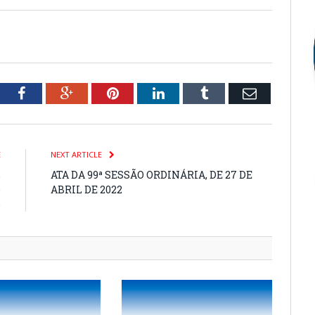
tter
Facebook
Google+
Pinterest
LinkedIn
Tumblr
Email
E
NEXT ARTICLE
,
ATA DA 99ª SESSÃO ORDINÁRIA, DE 27 DE
o
ABRIL DE 2022
o