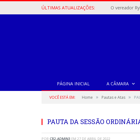
ÚLTIMAS ATUALIZAÇÕES:
PÁGINA INICIAL
A CÂMARA
»
»
VOCÊ ESTÁ EM:
Home
Pautas e Atas
PA
PAUTA DA SESSÃO ORDINÁRIA,
POR
CR2-ADMIN3
EM
27 DE ABRIL DE 2022