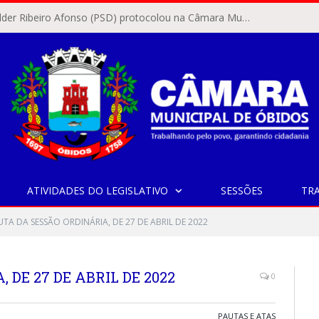
O vereador Rylder Ribeiro Afonso (PSD) protocolou na Câmara Municipal de Óbidos o Requerimento nº 346/2026.
ATIVIDADES DO LEGISLATIVO
SESSÕES
TR
UTA DA SESSÃO ORDINÁRIA, DE 27 DE ABRIL DE 2022
 DE 27 DE ABRIL DE 2022
0
PAUTAS E ATAS