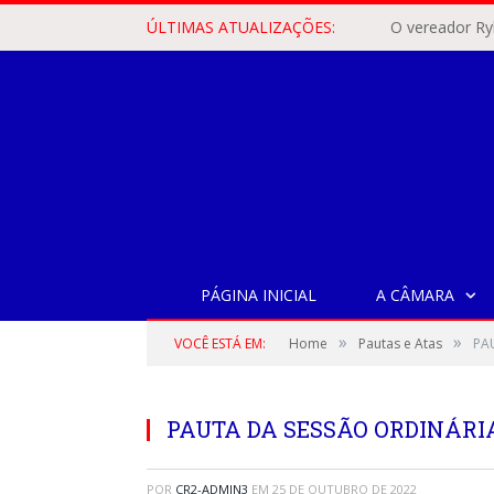
ÚLTIMAS ATUALIZAÇÕES:
PÁGINA INICIAL
A CÂMARA
»
»
VOCÊ ESTÁ EM:
Home
Pautas e Atas
PA
PAUTA DA SESSÃO ORDINÁRIA,
POR
CR2-ADMIN3
EM
25 DE OUTUBRO DE 2022