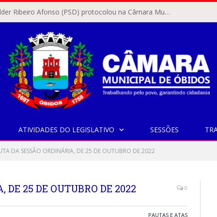
O vereador Rylder Ribeiro Afonso (PSD) protocolou na Câmara Municipal de Óbidos o Requerimento nº 346/2026.
ATIVIDADES DO LEGISLATIVO
SESSÕES
TR
UTA DA SESSÃO ORDINÁRIA, DE 25 DE OUTUBRO DE 2022
 DE 25 DE OUTUBRO DE 2022
0
PAUTAS E ATAS