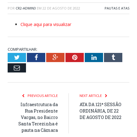
POR
CR2-ADMIN3
EM
22 DE AGOSTO DE 2022
PAUTAS E ATAS
Clique aqui para visualizar
COMPARTILHAR:
Twitter
Facebook
Google+
Pinterest
LinkedIn
Tumblr
Email
PREVIOUS ARTICLE
NEXT ARTICLE
Infraestrutura da
ATA DA 121ª SESSÃO
Rua Presidente
ORDINÁRIA, DE 22
Vargas, no Bairro
DE AGOSTO DE 2022
Santa Terezinha é
pauta na Câmara