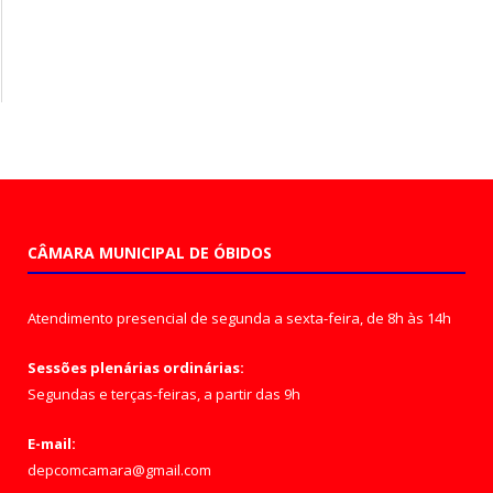
CÂMARA MUNICIPAL DE ÓBIDOS
Atendimento presencial de segunda a sexta-feira, de 8h às 14h
Sessões plenárias ordinárias:
Segundas e terças-feiras, a partir das 9h
E-mail:
depcomcamara@gmail.com