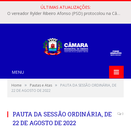
ÚLTIMAS ATUALIZAÇÕES:
O vereador Rylder Ribeiro Afonso (PSD) protocolou na Câmara Municipal de Óbidos o Requerimento nº 346/2026.
MENU
»
»
Home
Pautas e Atas
PAUTA DA SESSÃO ORDINÁRIA, DE
22 DE AGOSTO DE 2022
PAUTA DA SESSÃO ORDINÁRIA, DE
0
22 DE AGOSTO DE 2022