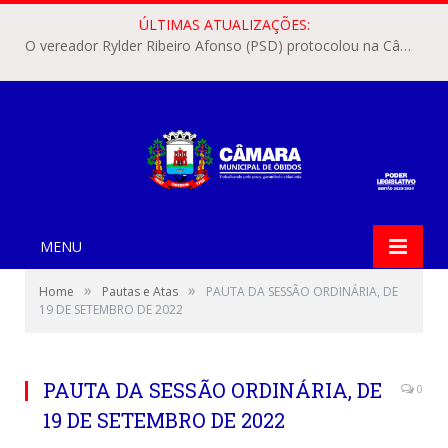
ÚLTIMAS ATUALIZAÇÕES:
O vereador Rylder Ribeiro Afonso (PSD) protocolou na Câmara Municipal de Óbidos o Requerimento nº 346/2026.
MENU
»
»
Home
Pautas e Atas
PAUTA DA SESSÃO ORDINÁRIA, DE
19 DE SETEMBRO DE 2022
PAUTA DA SESSÃO ORDINÁRIA, DE
0
19 DE SETEMBRO DE 2022