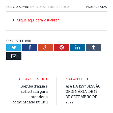
POR
CR2-ADMIN3
EM
19 DE SETEMBRO DE 2022
PAUTAS E ATAS
Clique aqui para visualizar
COMPARTILHAR:
Twitter
Facebook
Google+
Pinterest
LinkedIn
Tumblr
Email
PREVIOUS ARTICLE
NEXT ARTICLE
Bomba d’água é
ATA DA 129ª SESSÃO
solicitada para
ORDINÁRIA, DE 19
atender a
DE SETEMBRO DE
comunidade Buiuçú
2022