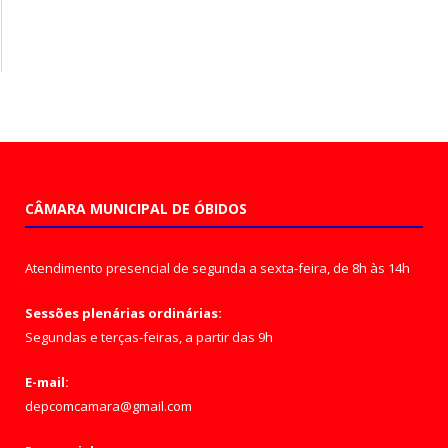
CÂMARA MUNICIPAL DE ÓBIDOS
Atendimento presencial de segunda a sexta-feira, de 8h às 14h
Sessões plenárias ordinárias:
Segundas e terças-feiras, a partir das 9h
E-mail:
depcomcamara@gmail.com