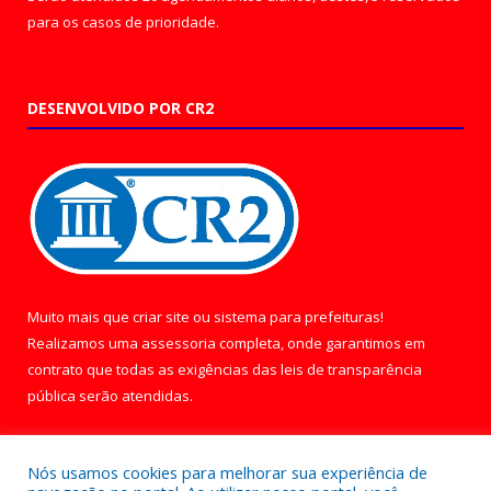
para os casos de prioridade.
DESENVOLVIDO POR CR2
Muito mais que
criar site
ou
sistema para prefeituras
!
Realizamos uma
assessoria
completa, onde garantimos em
contrato que todas as exigências das
leis de transparência
pública
serão atendidas.
Conheça o
PNTP
e o
Radar da Transparência Pública
Nós usamos cookies para melhorar sua experiência de