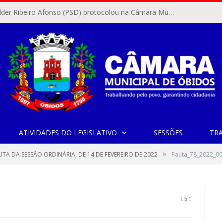
O vereador Rylder Ribeiro Afonso (PSD) protocolou na Câmara Municipal de Óbidos o Requerimento nº 346/2026.
ATIVIDADES DO LEGISLATIVO
SESSÕES
TR
»
UTA DA SESSÃO ORDINÁRIA, DE 14 DE FEVEREIRO DE 2022
Pauta_78_2022_0
0