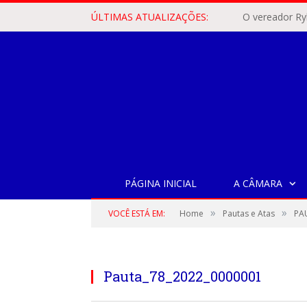
ÚLTIMAS ATUALIZAÇÕES:
PÁGINA INICIAL
A CÂMARA
»
»
VOCÊ ESTÁ EM:
Home
Pautas e Atas
PA
Pauta_78_2022_0000001