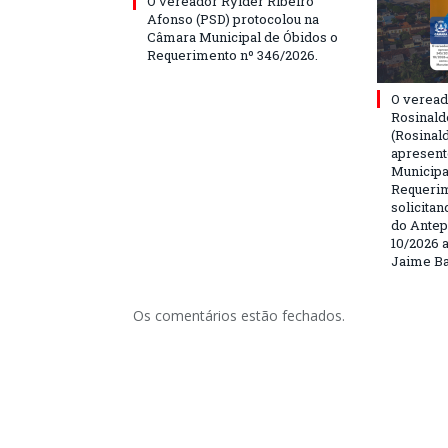
O vereador Rylder Ribeiro
Afonso (PSD) protocolou na
Câmara Municipal de Óbidos o
Requerimento nº 346/2026.
O veread
Rosinald
(Rosinal
apresent
Municipa
Requerim
solicita
do Antep
10/2026 a
Jaime Ba
Os comentários estão fechados.