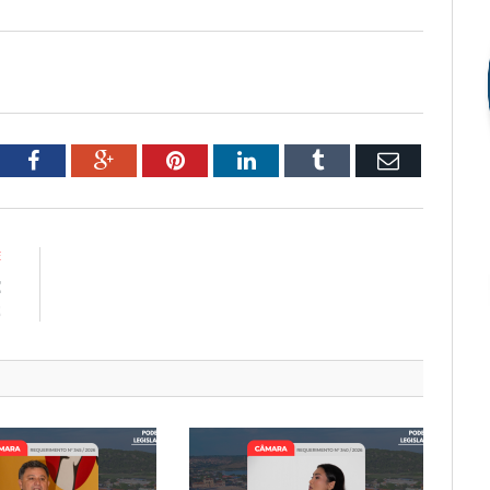
tter
Facebook
Google+
Pinterest
LinkedIn
Tumblr
Email
E
E
2