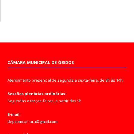
CÂMARA MUNICIPAL DE ÓBIDOS
Atendimento presencial de segunda a sexta-feira, de 8h às 14h
Sessões plenárias ordinárias:
Segundas e terças-feiras, a partir das 9h
E-mail:
depcomcamara@gmail.com