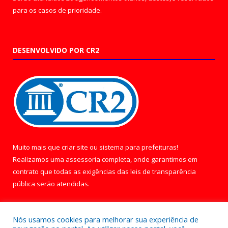
para os casos de prioridade.
DESENVOLVIDO POR CR2
Muito mais que
criar site
ou
sistema para prefeituras
!
Realizamos uma
assessoria
completa, onde garantimos em
contrato que todas as exigências das
leis de transparência
pública
serão atendidas.
Conheça o
PNTP
e o
Radar da Transparência Pública
Nós usamos cookies para melhorar sua experiência de