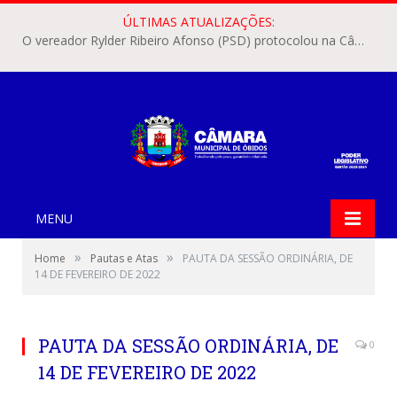
ÚLTIMAS ATUALIZAÇÕES:
O vereador Rylder Ribeiro Afonso (PSD) protocolou na Câmara Municipal de Óbidos o Requerimento nº 346/2026.
MENU
»
»
Home
Pautas e Atas
PAUTA DA SESSÃO ORDINÁRIA, DE
14 DE FEVEREIRO DE 2022
PAUTA DA SESSÃO ORDINÁRIA, DE
0
14 DE FEVEREIRO DE 2022