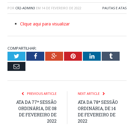
POR
CR2-ADMIN3
EM
14 DE FEVEREIRO DE 2022
PAUTAS E ATAS
Clique aqui para visualizar
COMPARTILHAR:
Twitter
Facebook
Google+
Pinterest
LinkedIn
Tumblr
Email
PREVIOUS ARTICLE
NEXT ARTICLE
ATA DA 77ª SESSÃO
ATA DA 78ª SESSÃO
ORDINÁRIA, DE 08
ORDINÁRIA, DE 14
DE FEVEREIRO DE
DE FEVEREIRO DE
2022
2022