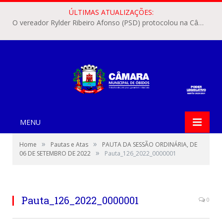
ÚLTIMAS ATUALIZAÇÕES:
O vereador Rylder Ribeiro Afonso (PSD) protocolou na Câmara Municipal de Óbidos o Requerimento nº 346/2026.
MENU
»
»
Home
Pautas e Atas
PAUTA DA SESSÃO ORDINÁRIA, DE
»
06 DE SETEMBRO DE 2022
Pauta_126_2022_0000001
Pauta_126_2022_0000001
0