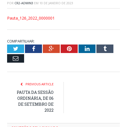
POR
CR2-ADMIN3
EM
10 DE JANEIRO DE 2023
Pauta_126_2022_0000001
COMPARTILHAR:
Twitter
Facebook
Google+
Pinterest
LinkedIn
Tumblr
Email
PREVIOUS ARTICLE
PAUTA DA SESSÃO
ORDINÁRIA, DE 06
DE SETEMBRO DE
2022