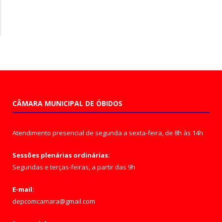
CÂMARA MUNICIPAL DE ÓBIDOS
Atendimento presencial de segunda a sexta-feira, de 8h às 14h
Sessões plenárias ordinárias:
Segundas e terças-feiras, a partir das 9h
E-mail:
depcomcamara@gmail.com