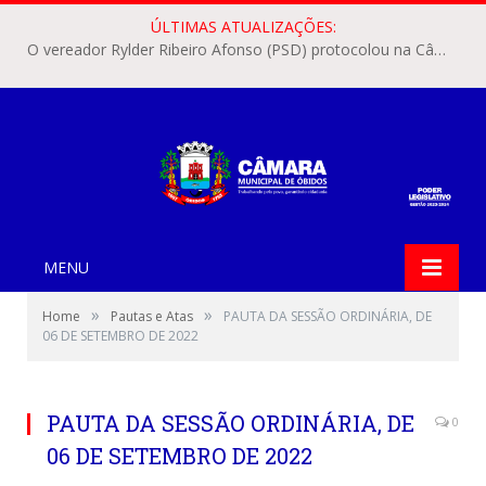
ÚLTIMAS ATUALIZAÇÕES:
O vereador Rylder Ribeiro Afonso (PSD) protocolou na Câmara Municipal de Óbidos o Requerimento nº 346/2026.
MENU
»
»
Home
Pautas e Atas
PAUTA DA SESSÃO ORDINÁRIA, DE
06 DE SETEMBRO DE 2022
PAUTA DA SESSÃO ORDINÁRIA, DE
0
06 DE SETEMBRO DE 2022