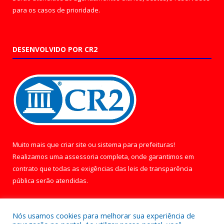
para os casos de prioridade.
DESENVOLVIDO POR CR2
Muito mais que
criar site
ou
sistema para prefeituras
!
Realizamos uma
assessoria
completa, onde garantimos em
contrato que todas as exigências das
leis de transparência
pública
serão atendidas.
Conheça o
PNTP
e o
Radar da Transparência Pública
Nós usamos cookies para melhorar sua experiência de