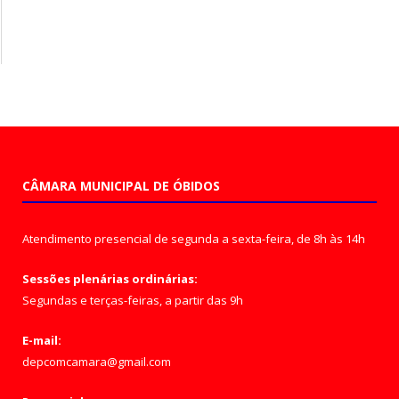
CÂMARA MUNICIPAL DE ÓBIDOS
Atendimento presencial de segunda a sexta-feira, de 8h às 14h
Sessões plenárias ordinárias:
Segundas e terças-feiras, a partir das 9h
E-mail:
depcomcamara@gmail.com