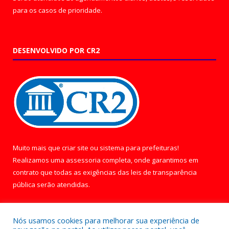
para os casos de prioridade.
DESENVOLVIDO POR CR2
Muito mais que
criar site
ou
sistema para prefeituras
!
Realizamos uma
assessoria
completa, onde garantimos em
contrato que todas as exigências das
leis de transparência
pública
serão atendidas.
Conheça o
PNTP
e o
Radar da Transparência Pública
Nós usamos cookies para melhorar sua experiência de