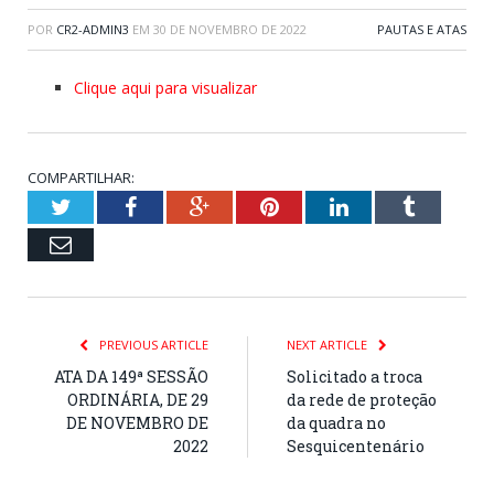
POR
CR2-ADMIN3
EM
30 DE NOVEMBRO DE 2022
PAUTAS E ATAS
Clique aqui para visualizar
COMPARTILHAR:
Twitter
Facebook
Google+
Pinterest
LinkedIn
Tumblr
Email
PREVIOUS ARTICLE
NEXT ARTICLE
ATA DA 149ª SESSÃO
Solicitado a troca
ORDINÁRIA, DE 29
da rede de proteção
DE NOVEMBRO DE
da quadra no
2022
Sesquicentenário