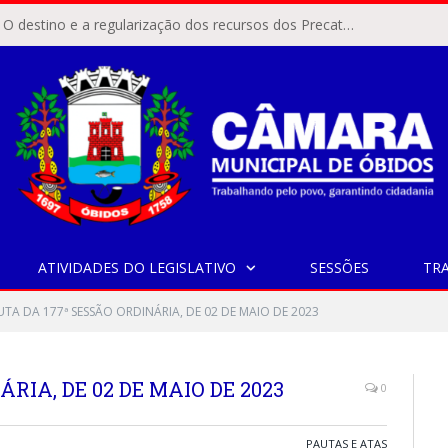
ÓBIDOS, PA – O destino e a regularização dos recursos dos Precatórios do FUNDEF (Fundo de Manutenção e Desenvolvimento do Ensino Fundamental e de Valorização do Magistério) voltaram a pautar as discussões na Câmara Municipal de Óbidos.
ATIVIDADES DO LEGISLATIVO
SESSÕES
TR
UTA DA 177ª SESSÃO ORDINÁRIA, DE 02 DE MAIO DE 2023
RIA, DE 02 DE MAIO DE 2023
0
PAUTAS E ATAS