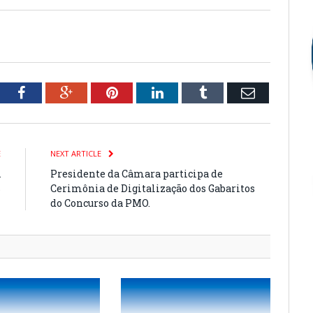
tter
Facebook
Google+
Pinterest
LinkedIn
Tumblr
Email
E
NEXT ARTICLE
A
Presidente da Câmara participa de
S
Cerimônia de Digitalização dos Gabaritos
do Concurso da PMO.