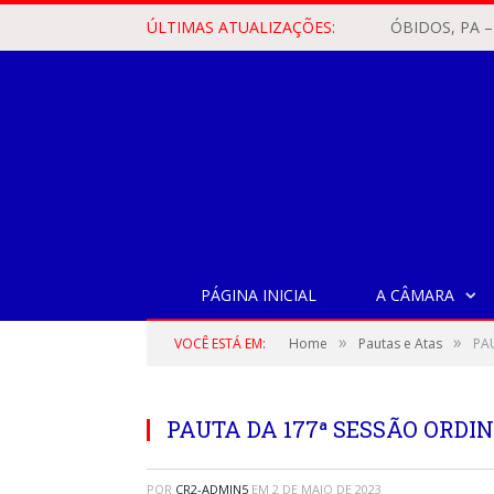
ÚLTIMAS ATUALIZAÇÕES:
PÁGINA INICIAL
A CÂMARA
»
»
VOCÊ ESTÁ EM:
Home
Pautas e Atas
PA
PAUTA DA 177ª SESSÃO ORDINÁ
POR
CR2-ADMIN5
EM
2 DE MAIO DE 2023