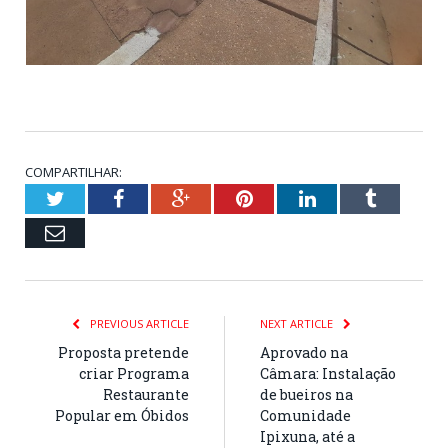
COMPARTILHAR:
Twitter
Facebook
Google+
Pinterest
LinkedIn
Tumblr
Email
PREVIOUS ARTICLE
NEXT ARTICLE
Proposta pretende
Aprovado na
criar Programa
Câmara: Instalação
Restaurante
de bueiros na
Popular em Óbidos
Comunidade
Ipixuna, até a