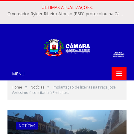
ÚLTIMAS ATUALIZAÇÕES:
O vereador Rylder Ribeiro Afonso (PSD) protocolou na Câmara Municipal de Óbidos o Requerimento nº 346/2026.
MENU
»
»
Home
Notícias
Implantação de lixeiras na Praça José
Veríssimo é solicitada à Prefeitura
NOTÍCIAS