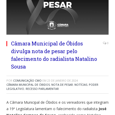
Câmara Municipal de Óbidos
0
divulga nota de pesar pelo
falecimento do radialista Natalino
Sousa
POR
COMUNICAÇÃO CMO
EM
23 DE JANEIRO DE 2024
CÂMARA MUNICIPAL DE ÓBIDOS
,
NOTA DE PESAR
,
NOTÍCIAS
,
PODER
LEGISLATIVO
,
RECESSO PARLAMENTAR
A Câmara Municipal de Óbidos e os vereadores que integram
a 19ª Legislatura lamentam o falecimento do radialista
José