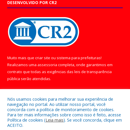
DESENVOLVIDO POR CR2
Muito mais que
criar site
ou
sistema para prefeituras
!
Realizamos uma
assessoria
completa, onde garantimos em
contrato que todas as exigências das
leis de transparência
pública
serão atendidas.
Conheça o
PNTP
e o
Radar da Transparência Pública
Nós usamos cookies para melhorar sua experiência de
navegação no portal. Ao utilizar nosso portal, você
concorda com a política de monitoramento de cookies.
Para ter mais informações sobre como isso é feito, acesse
Política de cookies (
Leia mais
). Se você concorda, clique em
Todos os direitos reservados a Câmara Municipal de Óbidos.
ACEITO.