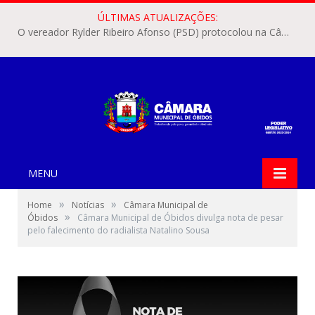
ÚLTIMAS ATUALIZAÇÕES:
O vereador Rylder Ribeiro Afonso (PSD) protocolou na Câmara Municipal de Óbidos o Requerimento nº 346/2026.
MENU
»
»
Home
Notícias
Câmara Municipal de
»
Óbidos
Câmara Municipal de Óbidos divulga nota de pesar
pelo falecimento do radialista Natalino Sousa