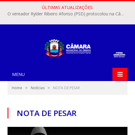
ÚLTIMAS ATUALIZAÇÕES:
O vereador Rylder Ribeiro Afonso (PSD) protocolou na Câmara Municipal de Óbidos o Requerimento nº 346/2026.
MENU
»
»
Home
Notícias
NOTA DE PESAR
NOTA DE PESAR