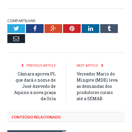
COMPARTILHAR:
Twitter
Facebook
Google+
Pinterest
LinkedIn
Tumblr
Email
PREVIOUS ARTICLE
NEXT ARTICLE
Câmara aprova PL
Vereador Mario do
que dará o nome de
Mingote (MDB) leva
José Azevedo de
as demandas dos
Aquino a nova praça
produtores rurais
da Orla
até a SEMAB
CONTEÚDO RELACIONADO