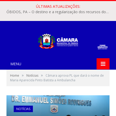
ÚLTIMAS ATUALIZAÇÕES:
ÓBIDOS, PA – O destino e a regularização dos recursos dos Precatórios do FUNDEF (Fundo de Manutenção e Desenvolvimento do Ensino Fundamental e de Valorização do Magistério) voltaram a pautar as discussões na Câmara Municipal de Óbidos.
MENU
»
»
Home
Notícias
Câmara aprova PL que dará o nome de
Maria Aparecida Pinto Batista a Ambulancha
NOTÍCIAS