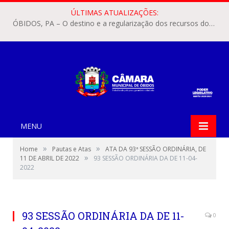
ÚLTIMAS ATUALIZAÇÕES:
ÓBIDOS, PA – O destino e a regularização dos recursos dos Precatórios do FUNDEF (Fundo de Manutenção e Desenvolvimento do Ensino Fundamental e de Valorização do Magistério) voltaram a pautar as discussões na Câmara Municipal de Óbidos.
MENU
»
»
Home
Pautas e Atas
ATA DA 93ª SESSÃO ORDINÁRIA, DE
»
11 DE ABRIL DE 2022
93 SESSÃO ORDINÁRIA DA DE 11-04-
2022
93 SESSÃO ORDINÁRIA DA DE 11-
0