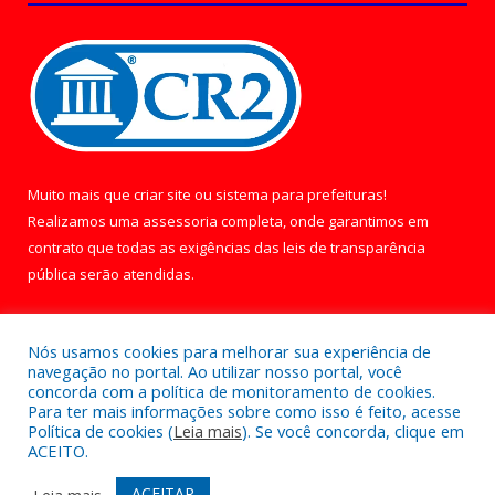
Muito mais que
criar site
ou
sistema para prefeituras
!
Realizamos uma
assessoria
completa, onde garantimos em
contrato que todas as exigências das
leis de transparência
pública
serão atendidas.
Conheça o
PNTP
e o
Radar da Transparência Pública
Nós usamos cookies para melhorar sua experiência de
navegação no portal. Ao utilizar nosso portal, você
concorda com a política de monitoramento de cookies.
Para ter mais informações sobre como isso é feito, acesse
Política de cookies (
Leia mais
). Se você concorda, clique em
Todos os direitos reservados a Câmara Municipal de Óbidos.
ACEITO.
Mapa do Site
Acessar Área Administrativa
ACEITAR
Leia mais