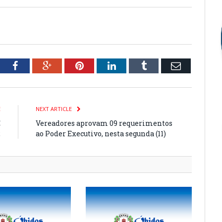
tter
Facebook
Google+
Pinterest
LinkedIn
Tumblr
Email
E
NEXT ARTICLE
E
Vereadores aprovam 09 requerimentos
2
ao Poder Executivo, nesta segunda (11)