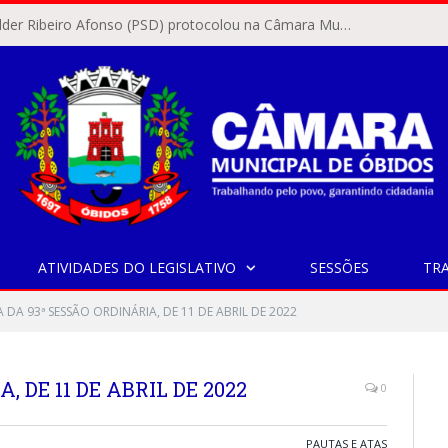
O vereador Rylder Ribeiro Afonso (PSD) protocolou na Câmara Municipal de Óbidos o Requerimento nº 346/2026.
ATIVIDADES DO LEGISLATIVO
SESSÕES
TR
 DA 93ª SESSÃO ORDINÁRIA, DE 11 DE ABRIL DE 2022
, DE 11 DE ABRIL DE 2022
0
PAUTAS E ATAS