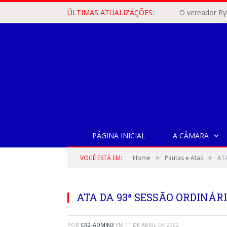
ÚLTIMAS ATUALIZAÇÕES:
PÁGINA INICIAL
A CÂMARA
»
»
VOCÊ ESTÁ EM:
Home
Pautas e Atas
ATA
ATA DA 93ª SESSÃO ORDINÁRIA
POR
CR2-ADMIN3
EM
11 DE ABRIL DE 2022