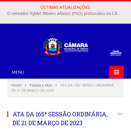
ÚLTIMAS ATUALIZAÇÕES:
O vereador Rylder Ribeiro Afonso (PSD) protocolou na Câmara Municipal de Óbidos o Requerimento nº 346/2026.
MENU
»
»
Home
Pautas e Atas
ATA DA 165ª SESSÃO ORDINÁRIA,
DE 21 DE MARÇO DE 2023
ATA DA 165ª SESSÃO ORDINÁRIA,
0
DE 21 DE MARÇO DE 2023