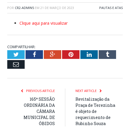
POR
CR2-ADMIN5
EM
21 DE MARÇO DE 2023
PAUTAS E ATAS
Clique aqui para visualizar
COMPARTILHAR:
Twitter
Facebook
Google+
Pinterest
LinkedIn
Tumblr
Email
PREVIOUS ARTICLE
NEXT ARTICLE
165ª SESSÃO
Revitalização da
ORDINÁRIA DA
Praça de Terezinha
CÂMARA
é objeto de
MUNICIPAL DE
requerimento de
ÓBIDOS
Rubinho Souza