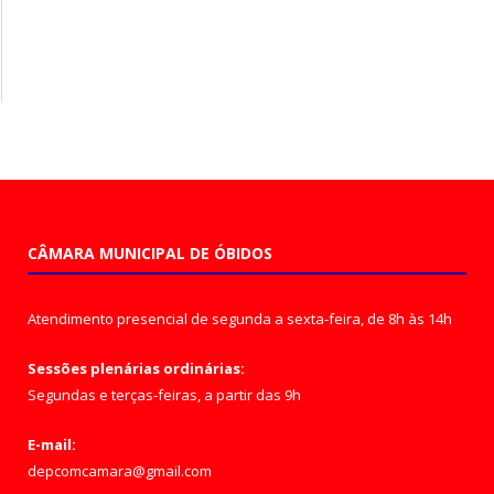
CÂMARA MUNICIPAL DE ÓBIDOS
Atendimento presencial de segunda a sexta-feira, de 8h às 14h
Sessões plenárias ordinárias:
Segundas e terças-feiras, a partir das 9h
E-mail:
depcomcamara@gmail.com