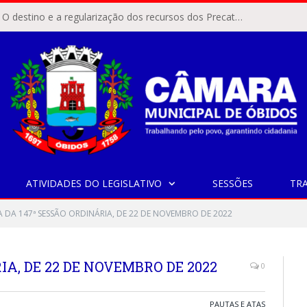
ÓBIDOS, PA – O destino e a regularização dos recursos dos Precatórios do FUNDEF (Fundo de Manutenção e Desenvolvimento do Ensino Fundamental e de Valorização do Magistério) voltaram a pautar as discussões na Câmara Municipal de Óbidos.
ATIVIDADES DO LEGISLATIVO
SESSÕES
TR
A DA 147ª SESSÃO ORDINÁRIA, DE 22 DE NOVEMBRO DE 2022
IA, DE 22 DE NOVEMBRO DE 2022
0
PAUTAS E ATAS