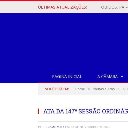
ÚLTIMAS ATUALIZAÇÕES:
PÁGINA INICIAL
A CÂMARA
»
»
VOCÊ ESTÁ EM:
Home
Pautas e Atas
AT
ATA DA 147ª SESSÃO ORDINÁR
POR
CR2-ADMIN3
EM
22 DE NOVEMBRO DE 2022