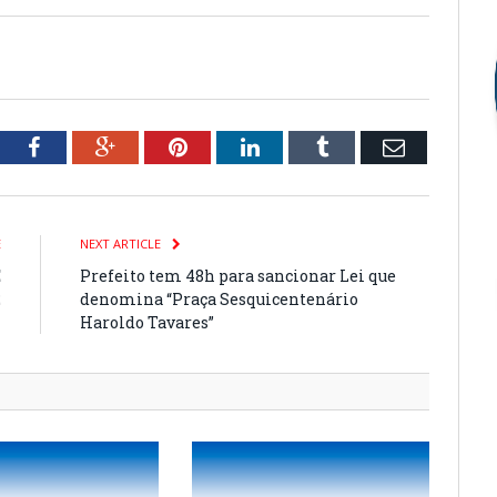
tter
Facebook
Google+
Pinterest
LinkedIn
Tumblr
Email
E
NEXT ARTICLE
E
Prefeito tem 48h para sancionar Lei que
2
denomina “Praça Sesquicentenário
Haroldo Tavares”