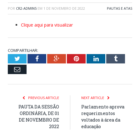
POR
CR2-ADMIN5
EM
1 DE NOVEMBRO DE 2022
PAUTAS E ATAS
Clique aqui para visualizar
COMPARTILHAR:
Twitter
Facebook
Google+
Pinterest
LinkedIn
Tumblr
Email
PREVIOUS ARTICLE
NEXT ARTICLE
PAUTA DA SESSÃO
Parlamento aprova
ORDINÁRIA, DE 01
requerimentos
DE NOVEMBRO DE
voltados à área da
2022
educação