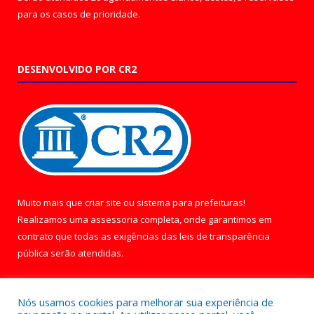
para os casos de prioridade.
DESENVOLVIDO POR CR2
Muito mais que
criar site
ou
sistema para prefeituras
!
Realizamos uma
assessoria
completa, onde garantimos em
contrato que todas as exigências das
leis de transparência
pública
serão atendidas.
Conheça o
PNTP
e o
Radar da Transparência Pública
Nós usamos cookies para melhorar sua experiência de