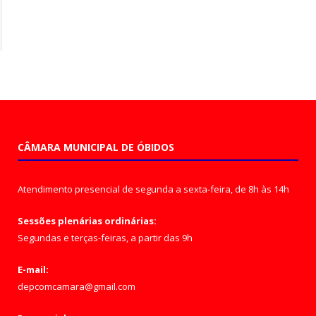
CÂMARA MUNICIPAL DE ÓBIDOS
Atendimento presencial de segunda a sexta-feira, de 8h às 14h
Sessões plenárias ordinárias:
Segundas e terças-feiras, a partir das 9h
E-mail:
depcomcamara@gmail.com