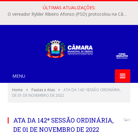
ÚLTIMAS ATUALIZAÇÕES:
O vereador Rylder Ribeiro Afonso (PSD) protocolou na Câmara Municipal de Óbidos o Requerimento nº 346/2026.
MENU
»
»
Home
Pautas e Atas
ATA DA 142ª SESSÃO ORDINÁRIA,
DE 01 DE NOVEMBRO DE 2022
ATA DA 142ª SESSÃO ORDINÁRIA,
0
DE 01 DE NOVEMBRO DE 2022