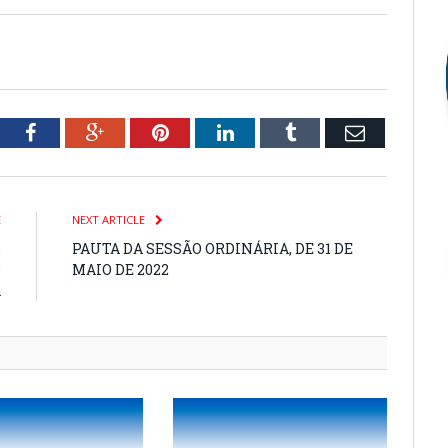
tter
Facebook
Google+
Pinterest
LinkedIn
Tumblr
Email
E
NEXT ARTICLE
e
PAUTA DA SESSÃO ORDINÁRIA, DE 31 DE
e
MAIO DE 2022
a