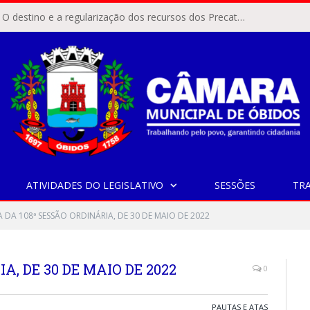
ÓBIDOS, PA – O destino e a regularização dos recursos dos Precatórios do FUNDEF (Fundo de Manutenção e Desenvolvimento do Ensino Fundamental e de Valorização do Magistério) voltaram a pautar as discussões na Câmara Municipal de Óbidos.
ATIVIDADES DO LEGISLATIVO
SESSÕES
TR
 DA 108ª SESSÃO ORDINÁRIA, DE 30 DE MAIO DE 2022
A, DE 30 DE MAIO DE 2022
0
PAUTAS E ATAS