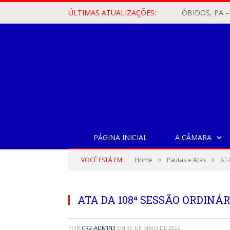
ÚLTIMAS ATUALIZAÇÕES:
PÁGINA INICIAL
A CÂMARA
»
»
VOCÊ ESTÁ EM:
Home
Pautas e Atas
ATA
ATA DA 108ª SESSÃO ORDINÁRI
POR
CR2-ADMIN3
EM
30 DE MAIO DE 2022