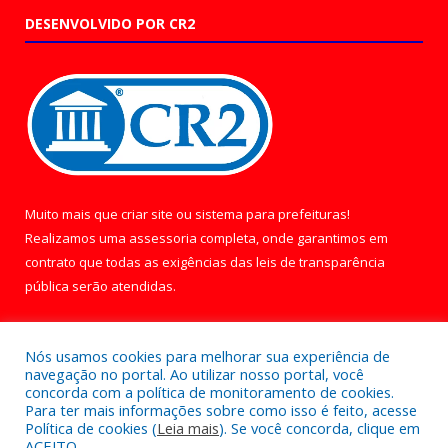
DESENVOLVIDO POR CR2
Muito mais que
criar site
ou
sistema para prefeituras
!
Realizamos uma
assessoria
completa, onde garantimos em
contrato que todas as exigências das
leis de transparência
pública
serão atendidas.
Conheça o
PNTP
e o
Radar da Transparência Pública
Nós usamos cookies para melhorar sua experiência de
navegação no portal. Ao utilizar nosso portal, você
concorda com a política de monitoramento de cookies.
Para ter mais informações sobre como isso é feito, acesse
Política de cookies (
Leia mais
). Se você concorda, clique em
Todos os direitos reservados a Câmara Municipal de Óbidos.
ACEITO.