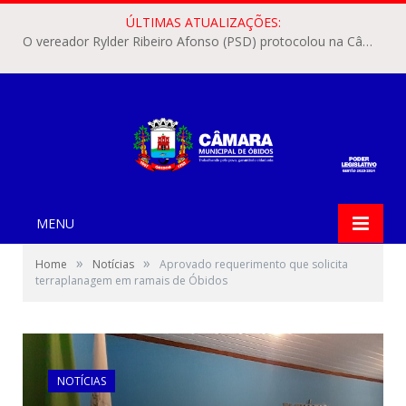
ÚLTIMAS ATUALIZAÇÕES:
O vereador Rylder Ribeiro Afonso (PSD) protocolou na Câmara Municipal de Óbidos o Requerimento nº 346/2026.
MENU
»
»
Home
Notícias
Aprovado requerimento que solicita
terraplanagem em ramais de Óbidos
NOTÍCIAS