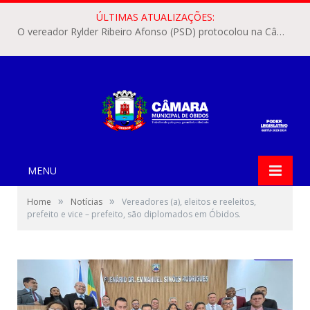
ÚLTIMAS ATUALIZAÇÕES:
O vereador Rylder Ribeiro Afonso (PSD) protocolou na Câmara Municipal de Óbidos o Requerimento nº 346/2026.
MENU
»
»
Home
Notícias
Vereadores (a), eleitos e reeleitos,
prefeito e vice – prefeito, são diplomados em Óbidos.