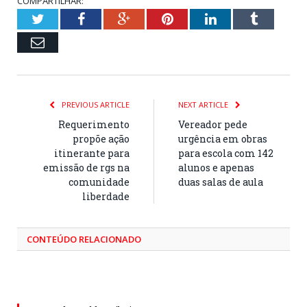
COMPARTILHAR:
Twitter
Facebook
Google+
Pinterest
LinkedIn
Tumblr
Email
PREVIOUS ARTICLE
NEXT ARTICLE
Requerimento
Vereador pede
propõe ação
urgência em obras
itinerante para
para escola com 142
emissão de rgs na
alunos e apenas
comunidade
duas salas de aula
liberdade
CONTEÚDO RELACIONADO