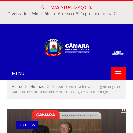
ÚLTIMAS ATUALIZAÇÕES:
O vereador Rylder Ribeiro Afonso (PSD) protocolou na Câmara Municipal de Óbidos o Requerimento nº 346/2026.
MENU
»
»
Home
Notícias
Vereador solicita terraplanagem urgente
para recuperar ramal entre bom sossego e são domingos.
NOTÍCIAS