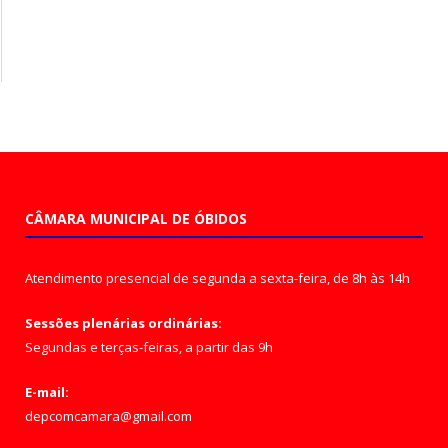
CÂMARA MUNICIPAL DE ÓBIDOS
Atendimento presencial de segunda a sexta-feira, de 8h às 14h
Sessões plenárias ordinárias:
Segundas e terças-feiras, a partir das 9h
E-mail:
depcomcamara@gmail.com